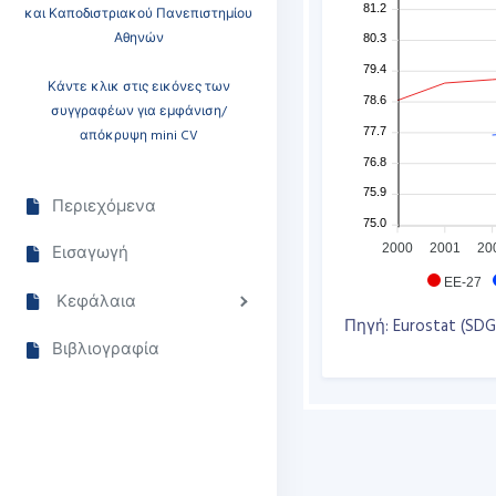
81.2
και Καποδιστριακού Πανεπιστημίου
Αθηνών
80.3
79.4
Κάντε κλικ στις εικόνες των
78.6
συγγραφέων για εμφάνιση/
77.7
απόκρυψη mini CV
76.8
75.9
Περιεχόμενα
75.0
Εισαγωγή
2000
2001
20
EE-27
Κεφάλαια
Πηγή: Eurostat (SD
Βιβλιογραφία